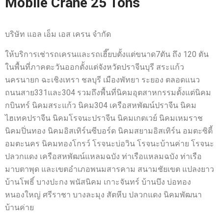
Moblie Crane 25 Tons
บริษัท แอล เอ็ม เอส เครน จำกัด
ให้บริการเช่ารถเครนและรถเฮี๊ยบตั้งแต่ขนาด7ตัน ถึง 120 ตัน
ในพื้นที่ภาคตะวันออกตั้งแต่จังหวัดปราจีนบุรี สระแก้ว
นครนายก ฉะเชิงเทรา ชลบุรี เมืองพัทยา ระยอง ตลอดแนว
ถนนสาย331และ304 รวมถึงพื้นที่นิคมอุตสาหกรรมตั้งแต่นิคม
กบินทร์ นิคมสระแก้ว นิคม304 เครือสหพัฒน์ปราจีน นิคม
ไฮเทคปราจีน นิคมโรจนะปราจีน นิคมเกตเวย์ นิคมเหมราช
นิคมปิ่นทอง นิคมอิสเทิร์นซีบอร์ด นิคมสยามอิสเทิร์น อมตะซิตี้
อมตะนคร นิคมทองโกรว์ โรจนะบ่อวิน โรจนะบ้านค่าย โรจนะ
ปลวกแดง เครือสหพัฒน์แหลมฉบัง ท่าเรือแหลมฉบัง ท่าเรือ
มาบตาพุด และเขตอำเภอพนมสารคาม สนามชัยเขต แปลงยาว
บ้านโพธิ์ บางปะกง พนัสนิคม เกาะจันทร์ บ้านบึง บ่อทอง
หนองใหญ่ ศรีราชา บางละมุง สัตหีบ ปลวกแดง นิคมพัฒนา
บ้านค่าย