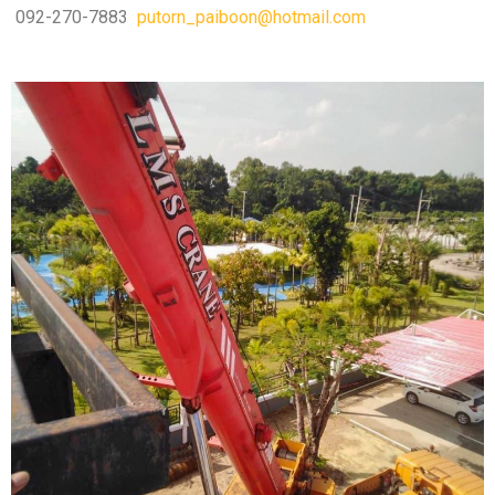
092-270-7883
putorn_paiboon@hotmail.com